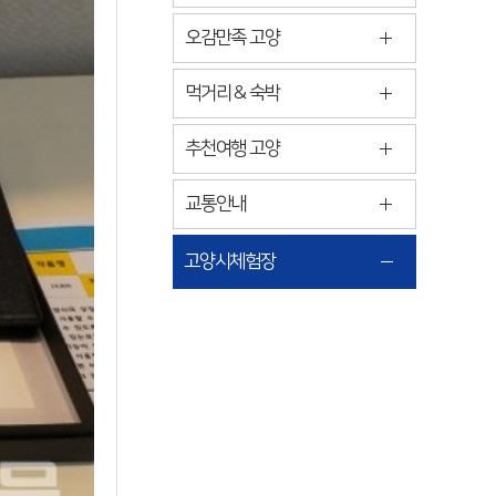
오감만족 고양
먹거리 & 숙박
추천여행 고양
교통안내
고양시체험장