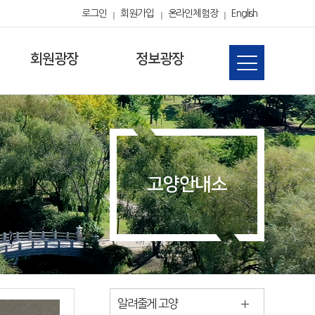
로그인
회원가입
온라인체험장
English
회원광장
정보광장
고양안내소
알려줄게 고양