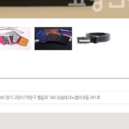
40 경기 고양시 덕양구 통일로 140 삼송테크노밸리 B동 341호