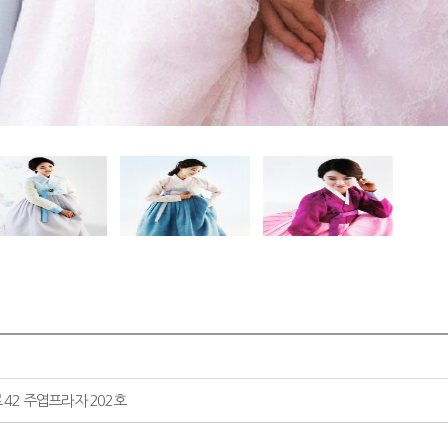
42 주엽프라자 202호