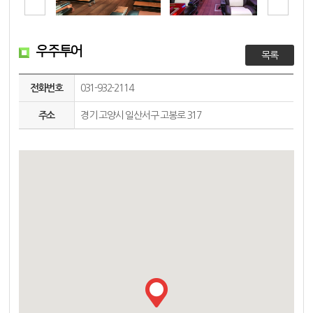
우주투어
목록
전화번호
031-932-2114
주소
경기 고양시 일산서구 고봉로 317