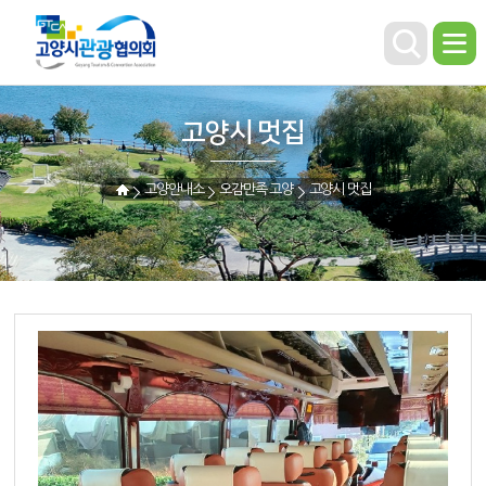
고양시 멋집
고양안내소
오감만족 고양
고양시 멋집