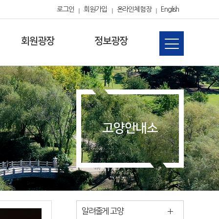
로그인
회원가입
온라인체험장
English
회원광장
정보광장
고양안내소
알려줄게 고양