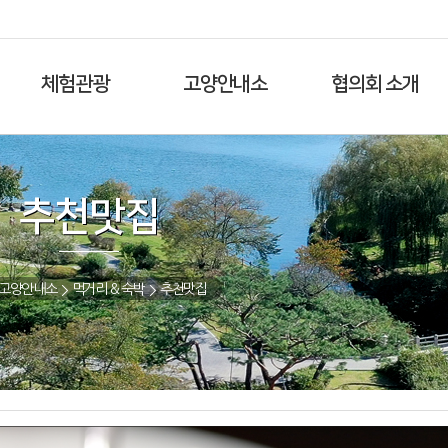
체험관광
고양안내소
협의회 소개
추천맛집
고양안내소
먹거리 & 숙박
추천맛집