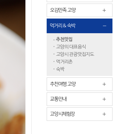
오감만족 고양
먹거리 & 숙박
추천맛집
고양의 대표음식
고양시 관광맛집지도
먹거리촌
숙박
추천여행 고양
교통안내
고양시체험장