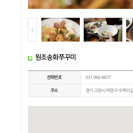
원조송화쭈꾸미
전화번호
031-966-8877
주소
경기 고양시 덕양구 수역이길 